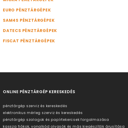
EURO PÉNZTÁRGÉPEK
SAM4S PÉNZTÁRGÉPEK
DATECS PÉNZTÁRGÉPEK
FISCAT PÉNZTÁRGÉPEK
ONLINE PÉNZTÁRGÉP KERESKEDÉS
pénztárgép szerviz és kereskedés
elektronikus mérleg szerviz és kereskedés
pénztárgép szalagok és papírtekercsek forgalmazása
kassza fiókok, vonalkód olvasók és más kiegészítők árusítása