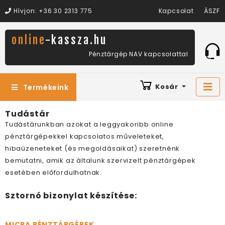
Hívjon: +36 30 2313 775
Kapcsolat
ÁSZF
online
-kassza.hu
Hívjon
Pénztárgép NAV kapcsolattal
minket
Kosár
Termékeink
Tudástár
Tudástárunkban azokat a leggyakoribb online
pénztárgépekkel kapcsolatos műveleteket,
hibaüzeneteket (és megoldásaikat) szeretnénk
bemutatni, amik az általunk szervizelt pénztárgépek
esetében előfordulhatnak.
Sztornó bizonylat készítése:
MICRA PÉNZTÁRGÉPEK