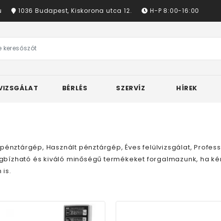
u
1036 Budapest, Kiskorona utca 12.
H-P 8:00-16:00
VIZSGÁLAT
BÉRLÉS
SZERVÍZ
HÍREK
 pénztárgép, Használt pénztárgép, Éves felülvizsgálat, Profes
bízható és kiváló minőségű termékeket forgalmazunk, ha kér
 is.