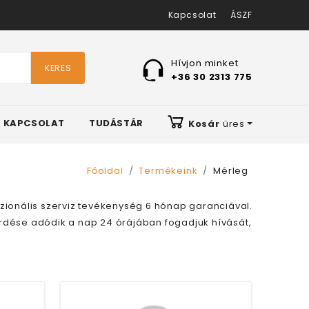
Kapcsolat
ÁSZF
Hívjon minket
KERES
+36 30 2313 775
KAPCSOLAT
TUDÁSTÁR
Kosár
üres
Főoldal
Termékeink
Mérleg
szionális szerviz tevékenység 6 hónap garanciával.
dése adódik a nap 24 órájában fogadjuk hívását,