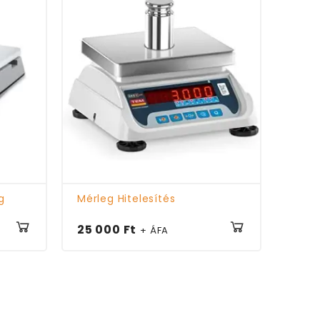
g
Mérleg Hitelesítés
25 000 Ft
+ ÁFA