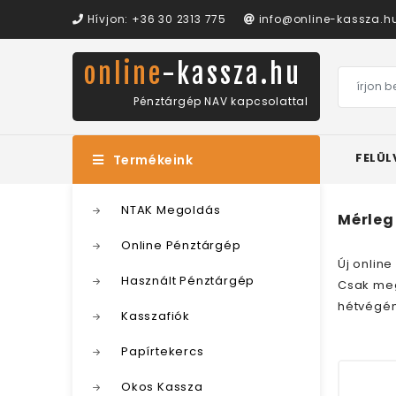
Hívjon: +36 30 2313 775
info@online-kassza.h
online
-kassza.hu
Pénztárgép NAV kapcsolattal
FELÜL
Termékeink
NTAK Megoldás
Mérleg
Online Pénztárgép
Új online
Használt Pénztárgép
Csak meg
hétvégén
Kasszafiók
Papírtekercs
Okos Kassza