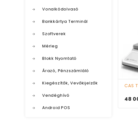
Vonalkódolvasó
Bankkártya Terminál
Szoftverek
Mérleg
Blokk Nyomtató
Árazó, Pénzszámláló
Kiegészítők, Vevőkijelzők
CAS T
Vendéghívó
48 0
Android POS