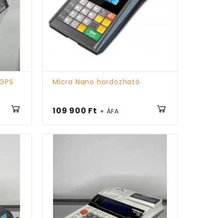
 GPS
Micra Nano hordozható
109 900 Ft
+ ÁFA