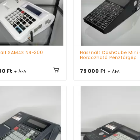
ált SAM4S NR-300
Használt CashCube Mini
Hordozható Pénztárgép
00 Ft
75 000 Ft
+ ÁFA
+ ÁFA