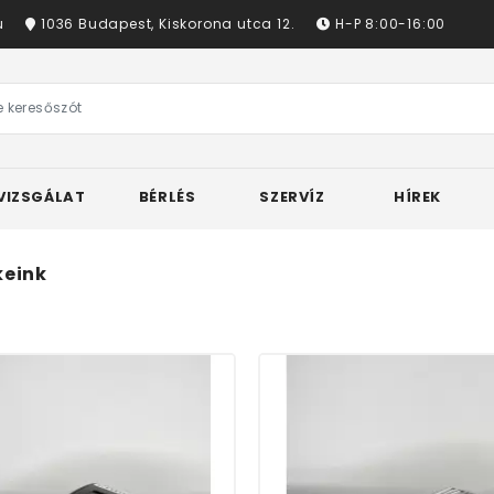
u
1036 Budapest, Kiskorona utca 12.
H-P 8:00-16:00
VIZSGÁLAT
BÉRLÉS
SZERVÍZ
HÍREK
eink