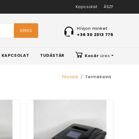
Kapcsolat
ÁSZF
Hívjon minket
KERES
+36 30 2313 775
KAPCSOLAT
TUDÁSTÁR
Kosár
üres
Főoldal
Termékeink