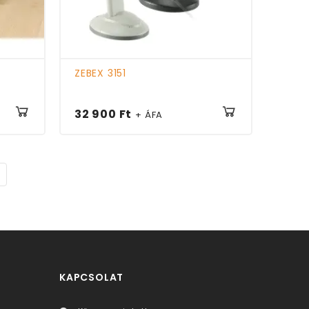
ZEBEX 3151
32 900 Ft
+ ÁFA
KAPCSOLAT