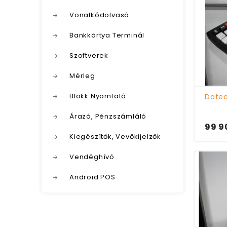
Vonalkódolvasó
Bankkártya Terminál
Szoftverek
Mérleg
Blokk Nyomtató
Date
Árazó, Pénzszámláló
99 9
Kiegészítők, Vevőkijelzők
Vendéghívó
Android POS