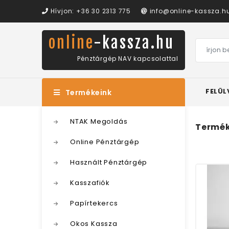
Hívjon: +36 30 2313 775
info@online-kassza.h
online
-kassza.hu
Pénztárgép NAV kapcsolattal
FELÜL
Termékeink
NTAK Megoldás
Termék
Online Pénztárgép
Használt Pénztárgép
Kasszafiók
Papírtekercs
Okos Kassza