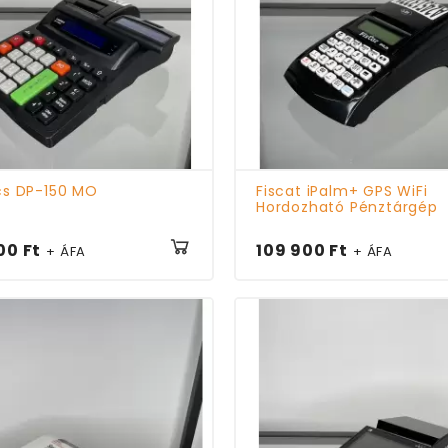
cs DP-150 MO
Fiscat iPalm+ GPS WiFi
Hordozható Pénztárgép
00 Ft
109 900 Ft
+ ÁFA
+ ÁFA