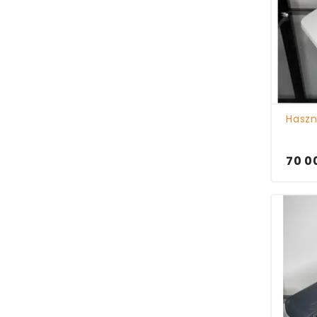
Haszn
70 0