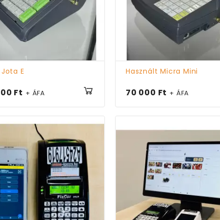
 Jota E
Használt Micra Mini
900 Ft
70 000 Ft
+ ÁFA
+ ÁFA