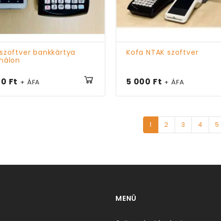
szoftver bankkártya
Kofa NTAK szoftver
nálon
00 Ft
5 000 Ft
+ ÁFA
+ ÁFA
1
2
3
4
5
MENÜ